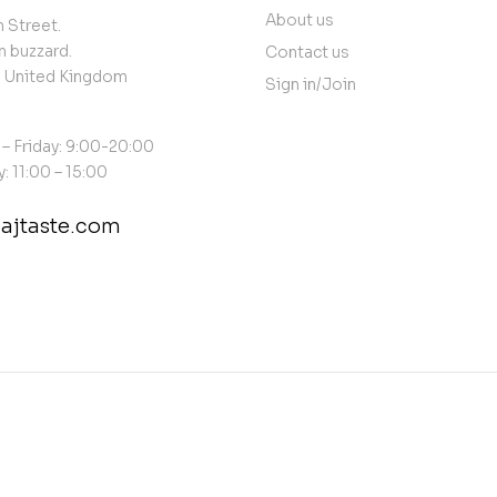
About us
 Street.
n buzzard.
Contact us
, United Kingdom
Sign in/Join
– Friday: 9:00-20:00
: 11:00 – 15:00
ajtaste.com
act@example.com