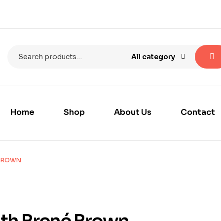
All category
Home
Shop
About Us
Contact
 BROWN
ith Brené Brown