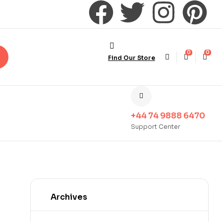
0
0
Find Our Store
+44 74 9888 6470
Support Center
Archives