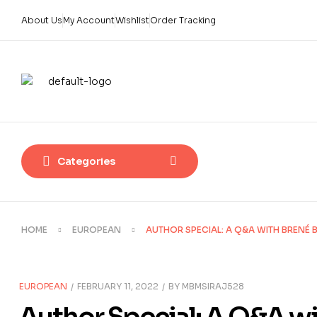
About Us
My Account
Wishlist
Order Tracking
Categories
HOME
EUROPEAN
AUTHOR SPECIAL: A Q&A WITH BRENÉ
EUROPEAN
FEBRUARY 11, 2022
BY
MBMSIRAJ528
Author Special: A Q&A w